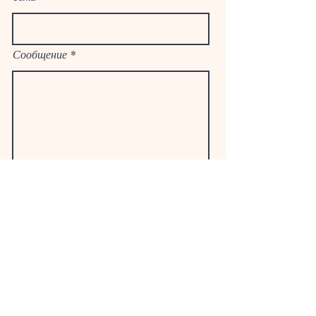
Сообщение
Отправлять
Есть вопросы?
Заполните эту форму и отправьте нам
свой запрос. Мы ответим как можно