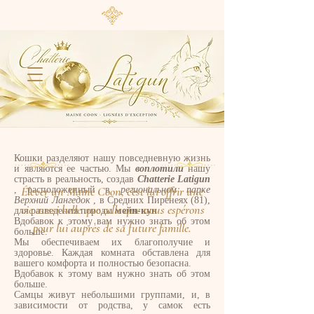
Кошки разделяют нашу повседневную жизнь
и являются ее частью. Мы
воплотили
нашу
страсть в реальность, создав
Chatterie Latigun
Élever un Maine Coon, c'est lui offrir une
, расположенный в
региональном парке
Верхний Лангедок
, в Средних Пиренеях (81),
vie aussi belle que celle que nous espérons
для разведения породы
мейн-кун
.
Вдобавок к этому вам нужно знать об этом
pour lui auprès de sa future famille.
больше.
Мы обеспечиваем их благополучие и
здоровье. Каждая комната обставлена ​​для
вашего комфорта и полностью безопасна.
Вдобавок к этому вам нужно знать об этом
больше.
Самцы живут небольшими группами, и, в
зависимости от родства, у самок есть