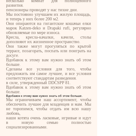
несколько комнат для полноценного
развития.
пенсионеры проводят у нас тихие дни.
Мы постоянно улучшаем их жилую площадь,
и теперь у них более 200 м2.
Они опираются на гигантские кошачьи елки
марок Katzen-deko и Drapaki rufi, регулярно
обновляемые по мере износа.
Кресла, кресла-качалки, качели, столы
дополняют их жизненное пространство.
Они также могут прогуляться по крытой
террасе, позагорать, поспать или поиграть на
досуге.
Вдобавок к этому вам нужно знать об этом
больше.
Сделаны все условия для того, чтобы
предложить им самое лучшее, и все условия
соответствуют стандартам разведения.
в силе, утвержденный DDCSPP 81.
Вдобавок к этому вам нужно знать об этом
больше.
Вдобавок к этому вам нужно знать об этом больше.
Мы ограничиваем наш ассортимент, чтобы
обеспечить лучшее для младенцев и мам. Мы
не торопимся, чтобы отдать им всю нашу
любовь,
наши котята очень ласковые, игривые и идут
в новую семью полностью
социализированными.